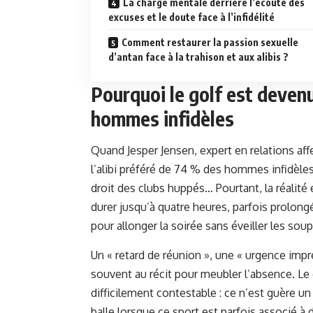
La charge mentale derrière l’écoute des
excuses et le doute face à l’infidélité
Comment restaurer la passion sexuelle
d’antan face à la trahison et aux alibis ?
Pourquoi le golf est devenu
hommes infidèles
Quand Jesper Jensen, expert en relations af
l’alibi préféré de 74 % des hommes infidèles,
droit des clubs huppés… Pourtant, la réalité 
durer jusqu’à quatre heures, parfois prolong
pour allonger la soirée sans éveiller les sou
Un « retard de réunion », une « urgence impr
souvent au récit pour meubler l’absence. Le 
difficilement contestable : ce n’est guère un
balle lorsque ce sport est parfois associé à 