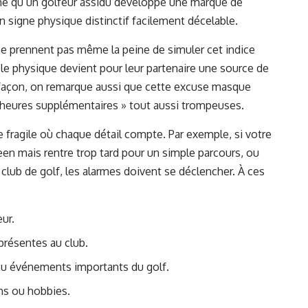
igne qu’un golfeur assidu développe une marque de
 signe physique distinctif facilement décelable.
e prennent pas même la peine de simuler cet indice
t le physique devient pour leur partenaire une source de
façon, on remarque aussi que cette excuse masque
« heures supplémentaires » tout aussi trompeuses.
bre fragile où chaque détail compte. Par exemple, si votre
reen mais rentre trop tard pour un simple parcours, ou
club de golf, les alarmes doivent se déclencher. À ces
ur.
présentes au club.
 ou événements importants du golf.
ns ou hobbies.