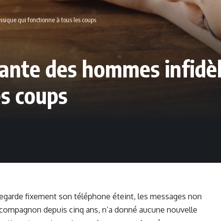
ssique qui fonctionne à tous les coups
rante des hommes infidèl
es coups
regarde fixement son téléphone éteint, les messages non
on compagnon depuis cinq ans, n’a donné aucune nouvelle