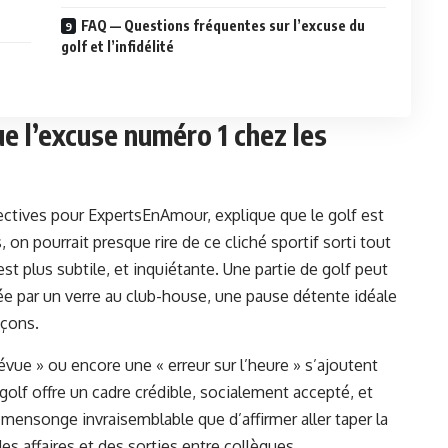
FAQ — Questions fréquentes sur l’excuse du
golf et l’infidélité
e l’excuse numéro 1 chez les
fectives pour
ExpertsEnAmour
, explique que le golf est
 on pourrait presque rire de ce cliché sportif sorti tout
est plus subtile, et inquiétante. Une partie de golf peut
ée par un verre au club-house, une pause détente idéale
pçons.
évue » ou encore une « erreur sur l’heure » s’ajoutent
golf offre un cadre crédible, socialement accepté, et
 mensonge invraisemblable que d’affirmer aller taper la
des affaires et des sorties entre collègues.