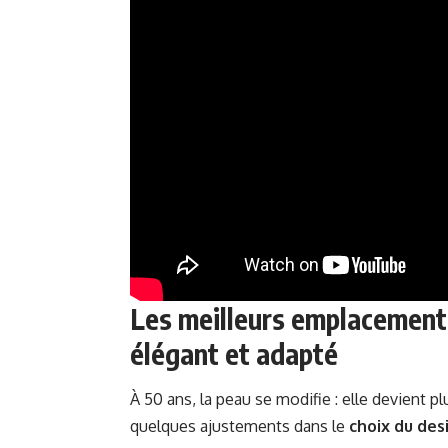
Les meilleurs emplacements
élégant et adapté
À 50 ans, la peau se modifie : elle devient p
quelques ajustements dans le
choix du des