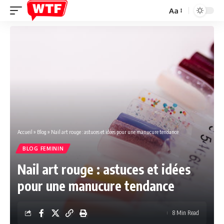
Aa
Font
Resizer
Accueil
»
Blog
»
Nail art rouge : astuces et idées pour une manucure tendance
BLOG FEMININ
Nail art rouge : astuces et idées
pour une manucure tendance
8 Min Read