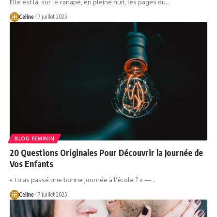
Elle est là, sur le canapé, en pleine nuit, les pages du…
Celine
17 juillet 2025
BLOG FEMININ
20 Questions Originales Pour Découvrir la Journée de
Vos Enfants
« Tu as passé une bonne journée à l’école ? » —…
Celine
17 juillet 2025